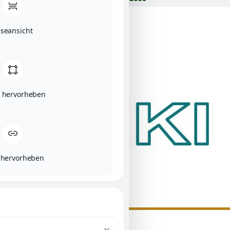
eseansicht
t hervorheben
 hervorheben