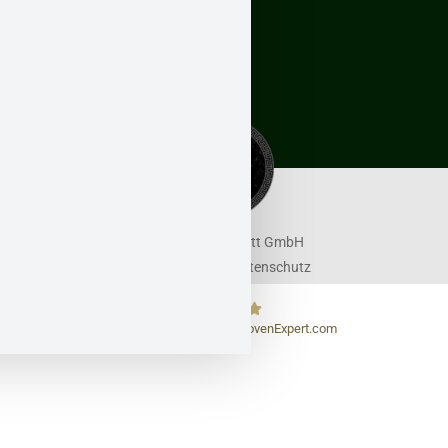
0231-
98194868
Würselen:
0241-
92787586
info@asbestwaechter.de
© 2026 Rheinduett GmbH
Impressum
Datenschutz
229
Bewertungen auf ProvenExpert.com
Asbestwächter – behördlich zugel.
Fachbetrieb für Schadstoffsanierung