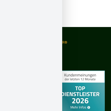
Asbestwächter®
Expertiere GmbH – ASBESTWÄCHTER®
Amand-Peugeot-Str. 2 | 51149 Köln
Ruhrallee 55 | 44139 Dortmund
Palmestraße 7 | 52146 Würselen