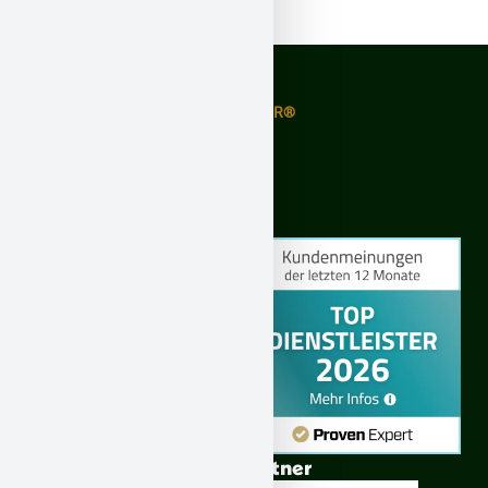
Asbestwächter®
Expertiere GmbH – ASBESTWÄCHTER®
Amand-Peugeot-Str. 2 | 51149 Köln
Ruhrallee 55 | 44139 Dortmund
Palmestraße 7 | 52146 Würselen
Offizieller PowerPlay Partner