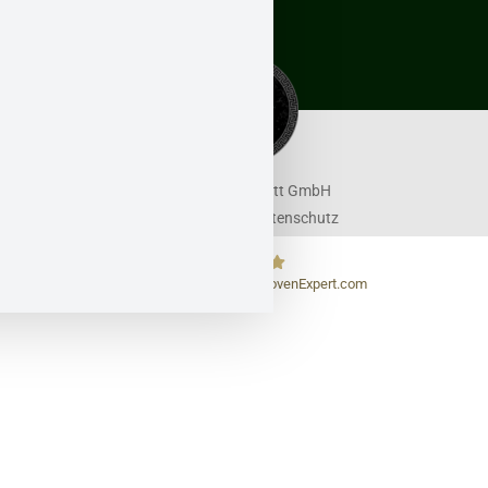
0241-
92787586
info@asbestwaechter.de
© 2026 Rheinduett GmbH
Impressum
Datenschutz
229
Bewertungen auf ProvenExpert.com
Asbestwächter – behördlich zugel.
Fachbetrieb für Schadstoffsanierung