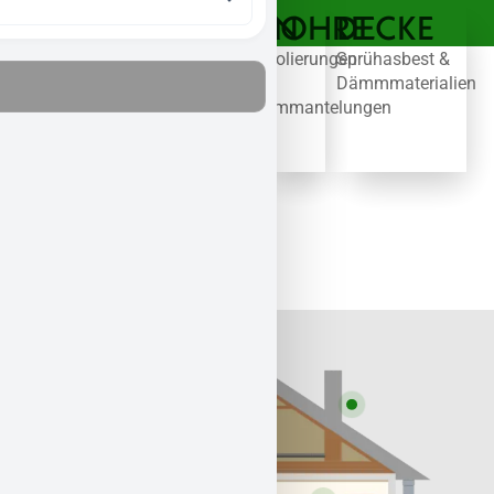
FASSADE
DACH
BODEN
ROHRE
DECKE
Alte
Wellplatten,
Kleber,
Isolierungen
Sprühasbest &
Platten
Schindeln
Platten
&
Dämmmaterialien
&
&
&
Ummantelungen
Dämmschichten
Isolierung
Beläge