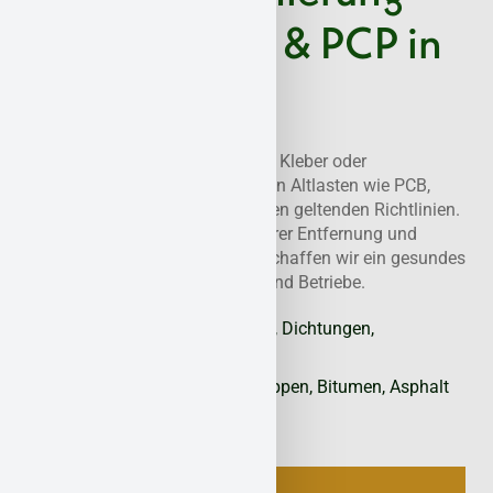
bei PCB, PAK & PCP in
Adenau
Ob belastete Fugen, Dichtstoffe, Kleber oder
Holzschutzmittel – wir beseitigen Altlasten wie PCB,
PAK und PCP in Adenau nach den geltenden Richtlinien.
Mit belastbaren Analysen, sicherer Entfernung und
gerichtsfester Dokumentation schaffen wir ein gesundes
Umfeld für Nutzer, Eigentümer und Betriebe.
PCB
- Fugenmassen, Farben, Dichtungen,
Isoliermaterialien
PAK
- Teerprodukte, Dachpappen, Bitumen, Asphalt
PCP
- Holzschutzmitteln