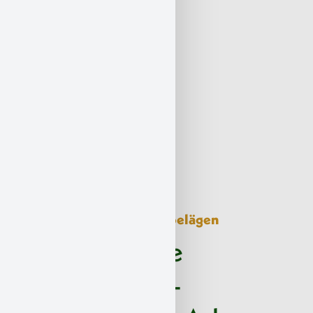
Spezialverfahren bei Altbelägen
Professionelle
Asbestkleber-