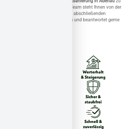
um Ihnen eine
stressfreie Asbestsanierung in Adenau
zu
ermöglichen. Unser erfahrenes Team steht Ihnen von der
ersten Kontaktaufnahme bis zur abschließenden
Freigabe jederzeit zur Verfügung und beantwortet gerne
all Ihre Fragen.
Individuelle
Werterhalt
Gutachten
& Steigerung
Gesundheits-
Sicher &
& Umweltschutz
staubfrei
Zertifizierte
Schnell &
Experten
zuverlässig