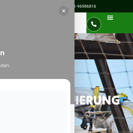
Servicenummer für Adenau:
0221-96986816
en
nden
ASBESTSANIERUNG
IN ADENAU