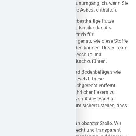
professionelle Asbestsanierung unumgänglich, wenn Sie
Gebäude oder Bauteile haben, die Asbest enthalten.
Künstliche Mineralfasern und asbesthaltige Putze
stellen ein erhebliches Gesundheitsrisiko dar. Als
behördlich zugelassener Fachbetrieb für
Schadstoffsanierung wissen wir genau, wie diese Stoffe
sicher und effizient entfernt werden können. Unser Team
von Asbestwächter ist bestens geschult und
ausgerüstet, um diese Arbeiten durchzuführen.
Asbest wurde auch in Klebern und Bodenbelägen wie
Floorflex und Cushion-Vinyl eingesetzt. Diese
Materialien müssen ebenfalls fachgerecht entfernt
werden, um die Freisetzung gefährlicher Fasern zu
vermeiden. Unsere Spezialisten von Asbestwächter
arbeiten präzise und gründlich, um sicherzustellen, dass
Ihr Raum asbestfrei ist.
Ihre Zufriedenheit steht für uns an oberster Stelle. Wir
arbeiten professionell, termingerecht und transparent,