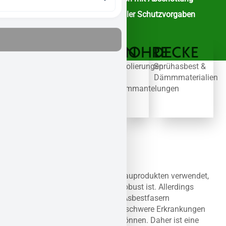
Nachweise zur Einhaltung aller Schutzvorgaben
FASSADE
DACH
BODEN
ROHRE
DECKE
Alte
Wellplatten,
Kleber,
Isolierungen
Sprühasbest &
Platten
Schindeln
Platten
&
Dämmmaterialien
&
&
&
Ummantelungen
Dämmschichten
Isolierung
Beläge
Asbest wurde früher häufig in Bauprodukten verwendet,
da es hitzebeständig und sehr robust ist. Allerdings
wurde später festgestellt, dass Asbestfasern
gesundheitsschädlich sind und schwere Erkrankungen
wie Lungenkrebs verursachen können. Daher ist eine