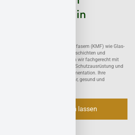
Mineralwolle in
Adenau
Wir entfernen künstliche Mineralfasern (KMF) wie Glas-
und Steinwolle aus alten Dämmschichten und
Isolierungen. In Adenau sanieren wir fachgerecht mit
Unterdrucktechnik, persönlicher Schutzausrüstung und
vollständiger Entsorgungsdokumentation. Ihre
Immobilie wird so wieder nutzbar, gesund und
gesetzeskonform.
Jetzt beraten lassen