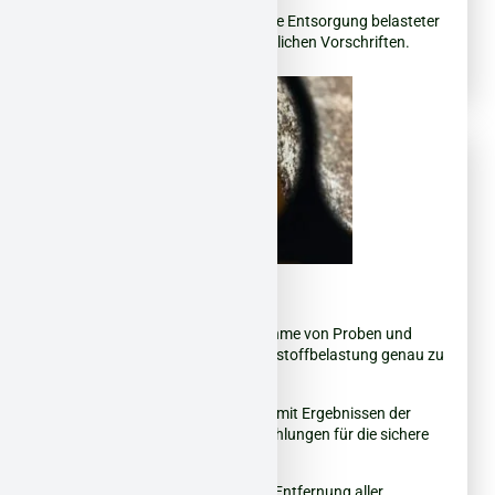
Nachhaltigkeit:
Umweltfreundliche Entsorgung belasteter
Materialien nach aktuellen gesetzlichen Vorschriften.
Was wir bieten:
Beprobung:
Fachgerechte Entnahme von Proben und
detaillierte Analyse, um die Schadstoffbelastung genau zu
bestimmen.
Gutachten:
Umfassender Bericht mit Ergebnissen der
Beprobung und konkreten Empfehlungen für die sichere
Beseitigung.
Sanierung:
Sichere und effiziente Entfernung aller