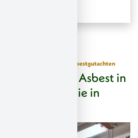
PCP
– Holzschutzmitteln
Unser Schadstoff- und Asbestgutachten
Sie vermuten Asbest in
Ihrer Immobilie in
Adenau?