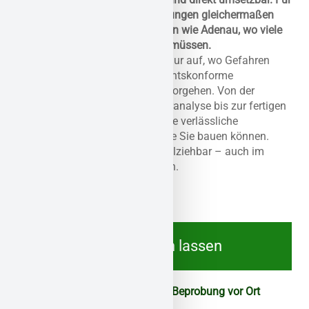
Eigentümer, Planer und Verwaltungen gleichermaßen
wertvoll – besonders in Regionen wie Adenau, wo viele
Altbauten noch geprüft werden müssen.
Unsere Gutachten zeigen nicht nur auf, wo Gefahren
lauern – sie liefern konkrete, rechtskonforme
Empfehlungen für das weitere Vorgehen. Von der
Probenentnahme über die Laboranalyse bis zur fertigen
Dokumentation: Sie erhalten eine verlässliche
Entscheidungsgrundlage, auf die Sie bauen können.
Schnell, strukturiert und nachvollziehbar – auch im
Dialog mit Behörden oder Dritten.
René Schmücking
Geschäftsführer
Sanierung
Jetzt beraten lassen
Fachgerechte Analyse und Beprobung vor Ort