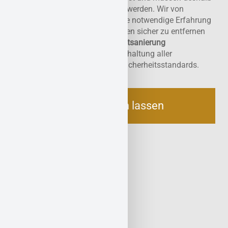
besonders vorsichtig behandelt werden. Wir von
Asbestwächter verfügen über die notwendige Erfahrung
und Ausrüstung, um Eternitplatten sicher zu entfernen
und zu entsorgen. Unsere
Asbestsanierung
in
Adenau
erfolgt stets unter Einhaltung aller
gesetzlichen Vorschriften und Sicherheitsstandards.
Jetzt beraten lassen