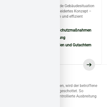
Sanierungsplan
Für jeden Schadstoff und jede Gebäudesituation
erstellen wir ein maßgeschneidertes Konzept –
gesetzeskonform, realistisch und effizient
umsetzbar.
Schadstoffspezifische Schutzmaßnahmen
Ablauf- und Terminplanung
Abstimmung mit Behörden und Gutachtern
Sicherung der
Arbeitsbereiche
Bevor Maßnahmen starten, wird der betroffene
Bereich professionell abgeschottet. So
vermeiden wir jede unkontrollierte Ausbreitung
der Schadstoffe.