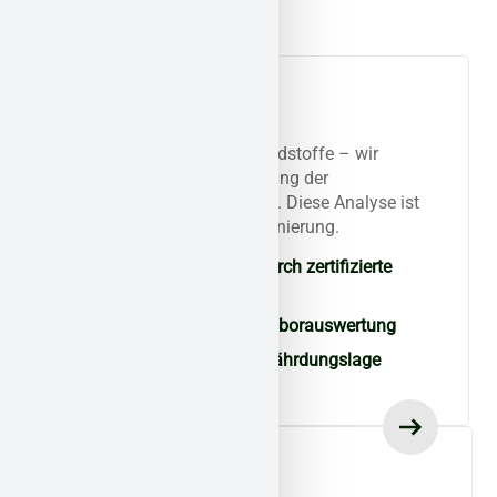
Analyse und
Bestandsaufnahme
Ob Asbest oder andere Schadstoffe – wir
erfassen Art, Lage und Umfang der
Kontamination direkt vor Ort. Diese Analyse ist
die Basis für eine sichere Sanierung.
Schadstoffermittlung durch zertifizierte
Fachkräfte
Probenentnahme und Laborauswertung
Erste Bewertung der Gefährdungslage
Individueller