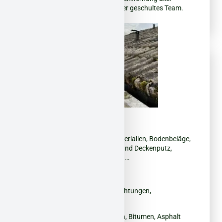
belasteten Materialien durch unser geschultes Team.
Unsere Einsatzgebiete:
Asbest
– Eternitplatten, Dachmaterialien, Bodenbeläge,
Dämmung, Fliesenkleber, Wand- und Deckenputz,
Dichtungen, Brandschutzplatten, …
Mineralwolle (KMF) / Glaswolle
PCB
– Fugenmassen, Farben, Dichtungen,
Isoliermaterialien
PAK
– Teerprodukte, Dachpappen, Bitumen, Asphalt