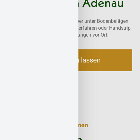
Entfernung in Adenau
Wir entfernen asbesthaltige Kleber unter Bodenbelägen
effizient und staubarm. Mit BT-Verfahren oder Handstrip
– abgestimmt auf Ihre Anforderungen vor Ort.
Jetzt beraten lassen
Dämmstoffe sicher entfernen
Sanierung von