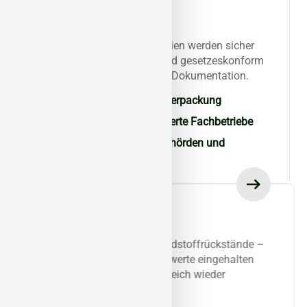
Transport und
Entsorgung
Alle kontaminierten Materialien werden sicher
verpackt, gekennzeichnet und gesetzeskonform
entsorgt – mit vollständiger Dokumentation.
Schadstoffspezifische Verpackung
Entsorgung über zertifizierte Fachbetriebe
Nachweisführung für Behörden und
Eigentümer
Kontrolle &
Qualitätssicherung
Ob Asbestfasern oder Schadstoffrückstände –
wir messen nach, ob Grenzwerte eingehalten
sind. Erst dann wird der Bereich wieder
freigegeben.