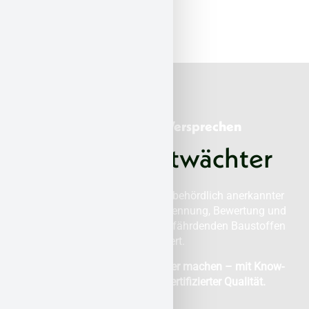
Unsere Werte & Versprechen
Über Asbestwächter
Seit vielen Jahren sind wir als behördlich anerkannter
Fachbetrieb auf die sichere Erkennung, Bewertung und
Entfernung von gesundheitsgefährdenden Baustoffen
spezialisiert.
Unser Ziel: Ihre Immobilie sicher machen – mit Know-
how, Verantwortung und zertifizierter Qualität.