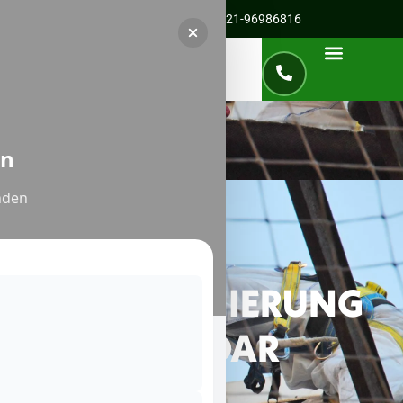
Servicenummer für Vallendar:
0221-96986816
en
nden
ASBESTSANIERUNG
IN VALLENDAR