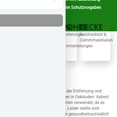
Nachweise zur Einhaltung aller Schutzvorgaben
FASSADE
DACH
BODEN
ROHRE
DECKE
Alte
Wellplatten,
Kleber,
Isolierungen
Sprühasbest &
Platten
Schindeln
Platten
&
Dämmmaterialien
&
&
&
Ummantelungen
Dämmschichten
Isolierung
Beläge
Asbestsanierung ist der Prozess der Entfernung und
Entsorgung von Asbestmaterialien in Gebäuden. Asbest
wurde früher in vielen Bauprodukten verwendet, da es
hitzebeständig und langlebig ist. Leider stellte sich
später heraus, dass Asbestfasern gesundheitsschädlich