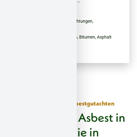
Dichtungen, Brandschutzplatten, …
Mineralwolle (KMF) / Glaswolle
PCB
– Fugenmassen, Farben, Dichtungen,
Isoliermaterialien
PAK
– Teerprodukte, Dachpappen, Bitumen, Asphalt
PCP
– Holzschutzmitteln
Unser Schadstoff- und Asbestgutachten
Sie vermuten Asbest in
Ihrer Immobilie in