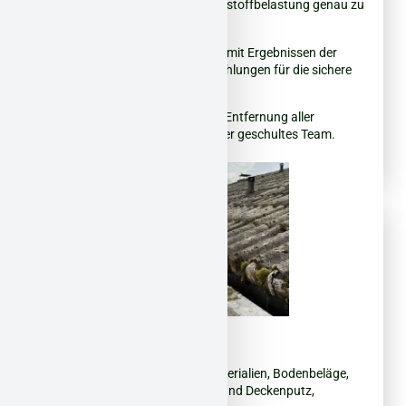
detaillierte Analyse, um die Schadstoffbelastung genau zu
bestimmen.
Gutachten:
Umfassender Bericht mit Ergebnissen der
Beprobung und konkreten Empfehlungen für die sichere
Beseitigung.
Sanierung:
Sichere und effiziente Entfernung aller
belasteten Materialien durch unser geschultes Team.
Unsere Einsatzgebiete:
Asbest
– Eternitplatten, Dachmaterialien, Bodenbeläge,
Dämmung, Fliesenkleber, Wand- und Deckenputz,