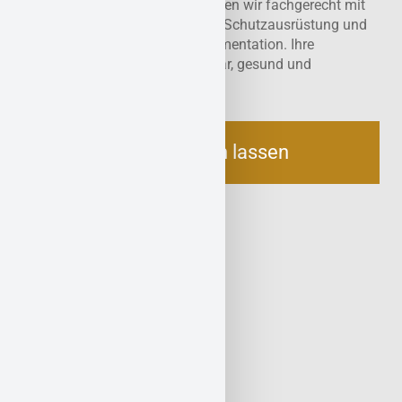
Isolierungen. In Vallendar sanieren wir fachgerecht mit
Unterdrucktechnik, persönlicher Schutzausrüstung und
vollständiger Entsorgungsdokumentation. Ihre
Immobilie wird so wieder nutzbar, gesund und
gesetzeskonform.
Jetzt beraten lassen