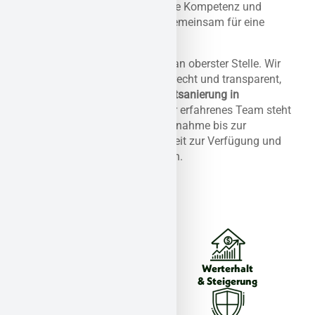
werden. Vertrauen Sie auf unsere Kompetenz und
Erfahrung und lassen Sie uns gemeinsam für eine
asbestfreie Zukunft sorgen.
Ihre Zufriedenheit steht für uns an oberster Stelle. Wir
arbeiten professionell, termingerecht und transparent,
um Ihnen eine
stressfreie Asbestsanierung in
Vallendar
zu ermöglichen. Unser erfahrenes Team steht
Ihnen von der ersten Kontaktaufnahme bis zur
abschließenden Freigabe jederzeit zur Verfügung und
beantwortet gerne all Ihre Fragen.
Individuelle
Werterhalt
Gutachten
& Steigerung