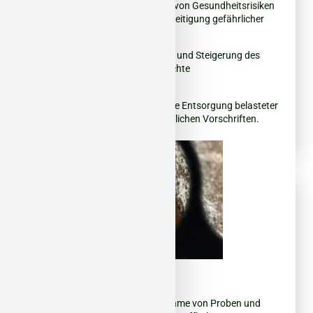
Gesundheitsschutz:
Vermeidung von Gesundheitsrisiken
durch sichere Erkennung und Beseitigung gefährlicher
Fasern.
Wertsteigerung/Erhalt:
Erhaltung und Steigerung des
Immobilienwerts durch fachgerechte
Schadstoffsanierung.
Nachhaltigkeit:
Umweltfreundliche Entsorgung belasteter
Materialien nach aktuellen gesetzlichen Vorschriften.
Was wir bieten:
Beprobung:
Fachgerechte Entnahme von Proben und