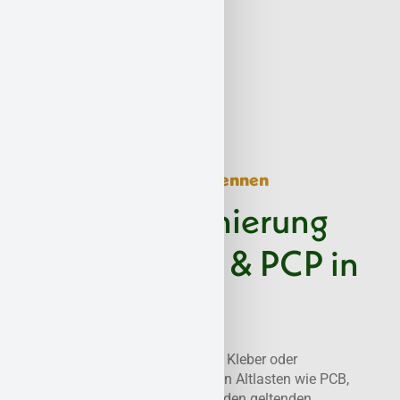
Gefährliche Altlasten erkennen
Schadstoffsanierung
bei PCB, PAK & PCP in
Vallendar
Ob belastete Fugen, Dichtstoffe, Kleber oder
Holzschutzmittel – wir beseitigen Altlasten wie PCB,
PAK und PCP in Vallendar nach den geltenden