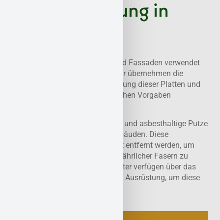
Asbestsanierung in
Vallendar
Eternitplatten, die in Dächern und Fassaden verwendet
werden, enthalten oft Asbest. Wir übernehmen die
sichere Demontage und Entsorgung dieser Platten und
sorgen dafür, dass alle gesetzlichen Vorgaben
eingehalten werden.
Künstliche Mineralfasern (KMF) und asbesthaltige Putze
finden sich häufig in älteren Gebäuden. Diese
Materialien müssen fachgerecht entfernt werden, um
das Risiko einer Freisetzung gefährlicher Fasern zu
minimieren. Wir bei Asbestwächter verfügen über das
notwendige Fachwissen und die Ausrüstung, um diese
Materialien sicher zu entfernen.