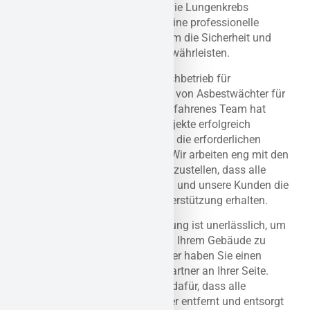
sind und schwere Krankheiten wie Lungenkrebs
verursachen können. Daher ist eine professionelle
Asbestsanierung unerlässlich, um die Sicherheit und
Gesundheit der Bewohner zu gewährleisten.
Als behördlich zugelassener Fachbetrieb für
Schadstoffsanierung stehen wir von Asbestwächter für
Qualität und Sicherheit. Unser erfahrenes Team hat
zahlreiche Asbestsanierungsprojekte erfolgreich
abgeschlossen und verfügt über die erforderlichen
Qualifikationen und Zertifikate. Wir arbeiten eng mit den
Behörden zusammen, um sicherzustellen, dass alle
Vorschriften eingehalten werden und unsere Kunden die
bestmögliche Beratung und Unterstützung erhalten.
Eine fachgerechte Asbestsanierung ist unerlässlich, um
die Gesundheit und Sicherheit in Ihrem Gebäude zu
gewährleisten. Mit Asbestwächter haben Sie einen
erfahrenen und zuverlässigen Partner an Ihrer Seite.
Unser Team aus Experten sorgt dafür, dass alle
asbesthaltigen Materialien sicher entfernt und entsorgt