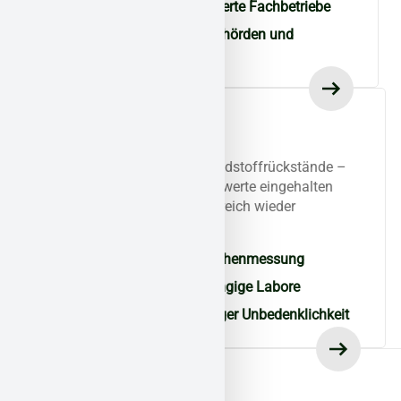
Entsorgung über zertifizierte Fachbetriebe
Nachweisführung für Behörden und
Eigentümer
Kontrolle &
Qualitätssicherung
Ob Asbestfasern oder Schadstoffrückstände –
wir messen nach, ob Grenzwerte eingehalten
sind. Erst dann wird der Bereich wieder
freigegeben.
Raumluft- und Oberflächenmessung
Analyse durch unabhängige Labore
Freigabe bei vollständiger Unbedenklichkeit
Abschluss und