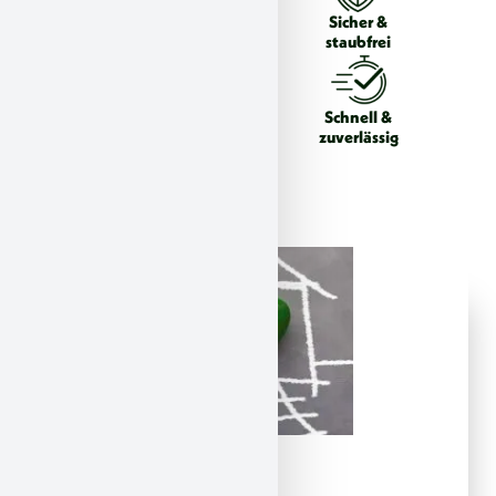
Gesundheits-
Sicher &
& Umweltschutz
staubfrei
Zertifizierte
Schnell &
Experten
zuverlässig
Aus gutem Grund: