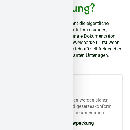
Entfernung?
Nach dem Rückbau beginnt die eigentliche
Qualitätssicherung: Raumluftmessungen,
Reststoffkontrollen und die finale Dokumentation
sorgen für Sicherheit und Nachweisbarkeit. Erst wenn
alle Werte stimmen, wird der Bereich offiziell freigegeben
und Sie erhalten alle relevanten Unterlagen.
Transport und
Entsorgung
Alle kontaminierten Materialien werden sicher
verpackt, gekennzeichnet und gesetzeskonform
entsorgt – mit vollständiger Dokumentation.
Schadstoffspezifische Verpackung