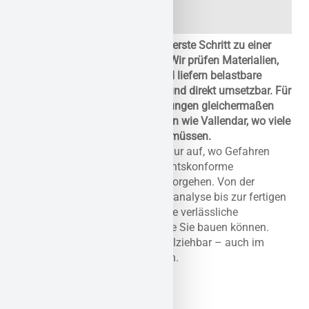
Ein fundiertes Gutachten ist der erste Schritt zu einer
sicheren Schadstoffsanierung. Wir prüfen Materialien,
dokumentieren Belastungen und liefern belastbare
Ergebnisse – klar, verständlich und direkt umsetzbar. Für
Eigentümer, Planer und Verwaltungen gleichermaßen
wertvoll – besonders in Regionen wie Vallendar, wo viele
Altbauten noch geprüft werden müssen.
Unsere Gutachten zeigen nicht nur auf, wo Gefahren
lauern – sie liefern konkrete, rechtskonforme
Empfehlungen für das weitere Vorgehen. Von der
Probenentnahme über die Laboranalyse bis zur fertigen
Dokumentation: Sie erhalten eine verlässliche
Entscheidungsgrundlage, auf die Sie bauen können.
Schnell, strukturiert und nachvollziehbar – auch im
Dialog mit Behörden oder Dritten.
René Schmücking
Geschäftsführer
Sanierung