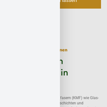
Jetzt beraten lassen
Dämmstoffe sicher entfernen
Sanierung von
Mineralwolle in
Vallendar
Wir entfernen künstliche Mineralfasern (KMF) wie Glas-
und Steinwolle aus alten Dämmschichten und