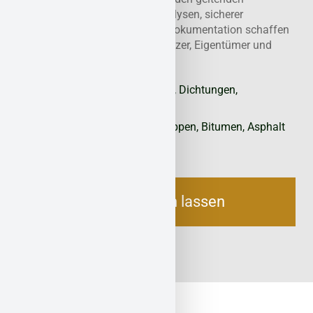
Richtlinien. Mit belastbaren Analysen, sicherer
Entfernung und gerichtsfester Dokumentation schaffen
wir ein gesundes Umfeld für Nutzer, Eigentümer und
Betriebe.
PCB
- Fugenmassen, Farben, Dichtungen,
Isoliermaterialien
PAK
- Teerprodukte, Dachpappen, Bitumen, Asphalt
PCP
- Holzschutzmitteln
Jetzt beraten lassen